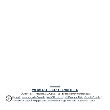
⭐⭐⭐⭐⭐
WEBMASTER247 TECNOLOGIA
PÁGINA PERMANENTE GOOGLE SITES - T
odos os Direitos Reservados
Problems?
|
webmaster247.com.br
|
web247.com.br
|
w247.com.br
|
bit.ly/web247combr
|
webstoriesbrasil.blogspot.com
|
web247combr@gmail.com
|
A WebMaster247