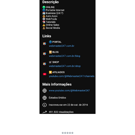
⭐⭐⭐⭐⭐