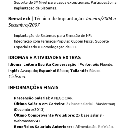
Suporte de 3º Nível para casos excepcionais. Participação na
Implantação de Sistemas.
Bematech
| Técnico de Implantação
Janeiro/2004 a
Setembro/2007
Implantação de Sistemas para Emissão de NFe
Integração com Farmácia Popular, Cupom Fiscal, Suporte
Especializado e Homologação de ECF
IDIOMAS E ATIVIDADES EXTRAS
Idioma:
Leitura
Escrita
Conversação |
Português
Fluente;
Inglês
Avançado;
Espanhol
Básico;
Tailandês
Básico
.
C
iclismo.
INFORMAÇÕES FINAIS
Pretensão Salarial:
A NEGOCIAR
Último Salário em Carteira:
2x base salarial -
Mastermaq
(Dezembro/2013)
Último Comprovante Prolabore:
2x base salarial -
Webmaster247
Alimentação, Refeição,
Benefícios Salariais Anteriores: