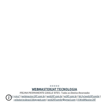
⭐⭐⭐⭐⭐
WEBMASTER247 TECNOLOGIA
PÁGINA PERMANENTE GOOGLE SITES - T
odos os Direitos Reservados
Problems?
|
webmaster247.com.br
|
web247.com.br
|
w247.com.br
|
bit.ly/web247combr
|
webstoriesbrasil.blogspot.com
|
web247combr@gmail.com
|
A WebMaster247